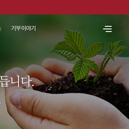
기부이야기
전
체
메
뉴
.