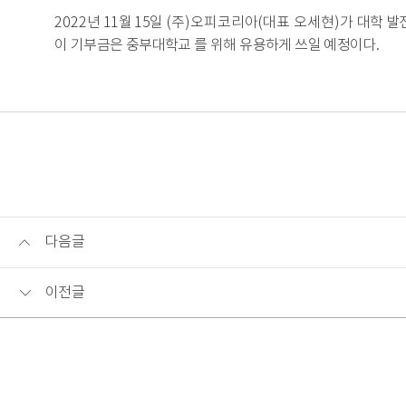
2022
년 11
월
15
일
(주)오피코리아(대표 오세현)가
대학 발
이 기부금은 중부대학교 를 위해 유용하게 쓰일 예정이다
.
다음글
이전글