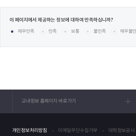
이
페이지에서
콘텐츠 만족도 조사
[평균
.43
점 /
28
명 참여]
매우만족
만족
보통
불만족
매우불
제공하는
정보에
대하여
만족하십니까?
교내정보 홈페이지 바로가기
개인정보처리방침
이메일무단수집거부
대학정보공시