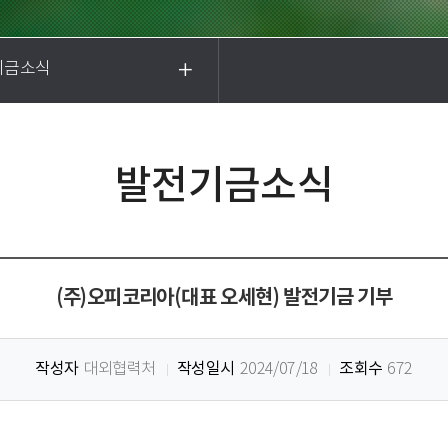
기금소식
발전기금소식
(주)오피코리아(대표 오세현) 발전기금 기부
작성자
작성일시
조회수
대외협력처
2024/07/18
672