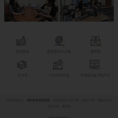
입학정보
종합정보시스템
웹메일
도서관
사이버강의실
학생상담&취업지도
대학정보공시
개인정보처리방침
이메일무단수집거부
입찰/구매
예결산공고
원격지원
웹메일
충청국제캠퍼스