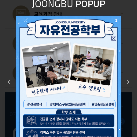
JOONGBU
POPUP
교육과정 안내
교과목 개요
졸업 후 진로
Prev
Next
일
월
화
수
목
금
토
2026
2026
1
07.
08.
09.
년
2
3
4
5
6
7
8
08
08
월
9
10
11
12
13
14
15