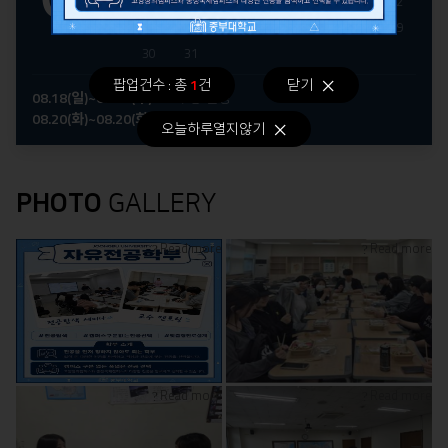
16
17
18
19
20
21
22
23
24
25
26
27
28
29
30
31
팝업건수 : 총
1
건
닫기
08.18(일)~08.21(수)
수강 신청
08.20(화)~08.20(화)
후기 학위수여식
오늘하루열지않기
PHOTO
GALLERY
Read more
Read more
Read more
Read more