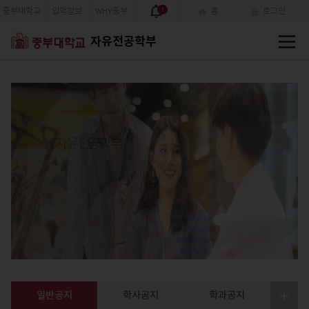
중부대학교
입학정보
WHY중부
1
홈
로그인
전
자유전공학부
체
메
뉴
자유전공학부
식생활을 통한 개인, 지역사회, 국
민의 영양과 건강증진에 이바지
하는 전문인력을 양성하고 있습
니다.
일반공지
학사공지
학과공지