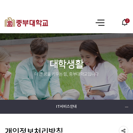
2
po
사
op
이
트
맵
대학생활
더 큰 꿈을 키우는 힘, 중부대학교입니다
IT서비스안내
개인정보처리방침