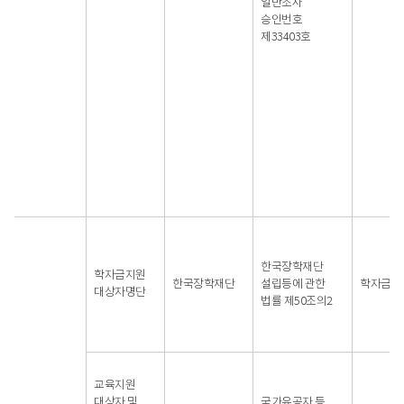
일반조사
승인번호
제33403호
한국장학재단
학자금지원
한국장학재단
설립등에 관한
학자금지
대상자명단
법률 제50조의2
교육지원
대상자 및
국가유공자 등