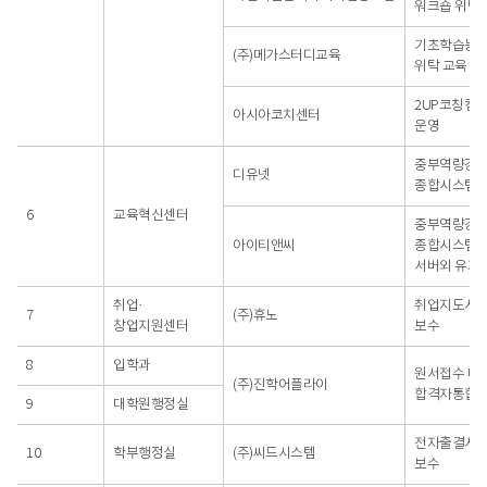
워크숍 위탁 
기초학습능
(주)메가스터디교육
위탁 교육
2UP코칭캠프
아시아코치센터
운영
중부역량강
디유넷
종합시스템 
6
교육혁신센터
중부역량강
아이티앤씨
종합시스템
서버외 유지 
취업·
취업지도시스
7
(주)휴노
창업지원센터
보수
8
입학과
원서접수 대
(주)진학어플라이
합격자통합
9
대학원행정실
전자출결시스
10
학부행정실
(주)씨드시스템
보수