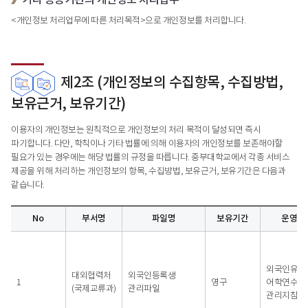
<개인정보 처리업무에 따른 처리목적>으로 개인정보를 처리합니다.
제2조 (개인정보의 수집항목, 수집방법,
보유근거, 보유기간)
이용자의 개인정보는 원칙적으로 개인정보의 처리 목적이 달성되면 즉시
파기합니다. 다만, 학칙이나 기타 법률에 의해 이용자의 개인정보를 보존해야할
필요가 있는 경우에는 해당 법률의 규정을 따릅니다. 중부대학교에서 각종 서비스
제공을 위해 처리하는 개인정보의 항목, 수집방법, 보유근거, 보유기간은 다음과
같습니다.
No
부서명
파일명
보유기간
운영 
개인정보의
수집항목
-
외국인유학
No,
대외협력처
외국인등록생
1
영구
어학연수생
부서명,
(국제교류과)
관리파일
관리지침
파일명,