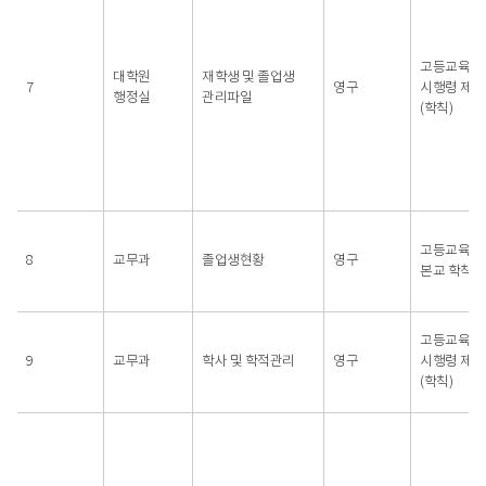
고등교육법
대학원
재학생 및 졸업생
7
영구
시행령 제4
행정실
관리파일
(학칙)
고등교육법
8
교무과
졸업생현황
영구
본교 학칙
고등교육법
9
교무과
학사 및 학적관리
영구
시행령 제4
(학칙)