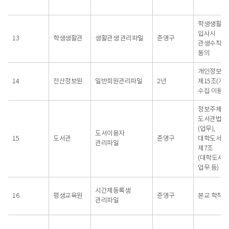
학생생활관
입사시
13
학생생활관
생활관생 관리파일
준영구
관생수칙에
동의
개인정보보
14
전산정보원
일반회원관리파일
2년
제15조(개
수집 이용)
정보주체의 
도서관법 제
(업무),
도서이용자
15
도서관
준영구
대학도서관
관리파일
제7조
(대학도서
업무 등)
시간제등록생
16
평생교육원
준영구
본교 학칙
관리파일