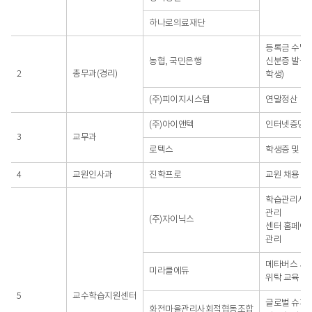
하나로의료재단
등록금 수납
농협, 국민은행
신분증 발급(
2
총무과(경리)
학생)
(주)피이지시스템
연말정산
(주)아이앤텍
인터넷증명서
3
교무과
로텍스
학생증 및 신
4
교원인사과
진학프로
교원 채용 접
학습관리시스
관리
(주)자이닉스
센터 홈페이
관리
메타버스 서
미라클에듀
위탁 교육
5
교수학습지원센터
글로벌 슈퍼
화전마을관리사회적협동조합