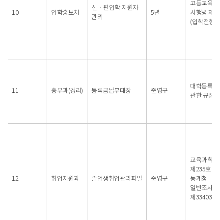
고등교육법
신ㆍ편입학 지원자
10
입학홍보처
5년
시행령 제3
관리
(입학전형자
대학등록금
11
총무과(경리)
등록금납부대장
준영구
관한 규정
교육과학기
제235호 및
12
취업지원과
졸업생취업관리파일
준영구
통계청
일반조사승
제33403호