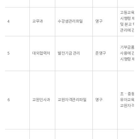
고등교육법
시행령 제4
4
교무과
수강생관리화일
영구
및 본교 학
관리에 관한
기부금품 모
5
대외협력처
발전기금 관리
준영구
사용에 관한
시행령 제1
초ㆍ중등교
6
교원인사과
교원자격관리파일
영구
유아교육법
교원자격검