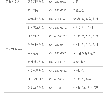
총괄 책임자
행정지원처장
041-750-6552
처장
분야별
책임자
교무처장
041-750-6531
교원신상
-
구분,
학생지원처장
041-750-6548
학생신상, 장학, 취업
직위,
연락처
입학홍보처장
041-750-6542
신입생 입시신상
(전화번호,
비고)
대학원장
041-750-6527
학생학적, 신상, 장학
원격대학원장
041-750-6549
학생학적, 신상, 장학
분야별 책임자
도서관장
041-750-6082
도서관 이용자관리
전산정보원장
041-750-6577
각종 전산 DB
학생생활관장
041-750-6462
학생신상
예비군대대장
041-750-6549
학생신상, 병무
평생교육원장
031-8075-1181
학생신상(시간제등록)