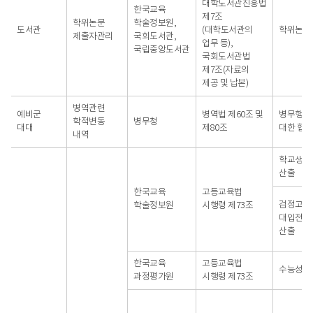
대학도서관진흥법
한국교육
제7조
학위논문
학술정보원,
도서관
(대학도서관의
학위논문
제출자관리
국회도서관,
업무 등),
국립중앙도서관
국회도서관법
제7조(자료의
제공 및 납본)
병역관련
예비군
병역법 제60조 및
병무행정
학적변동
병무청
대대
제80조
대한 협조
내역
학교생활
산출
한국교육
고등교육법
검정고시
학술정보원
시행령 제73조
대입전형
산출
한국교육
고등교육법
수능성적
과정평가원
시행령 제73조