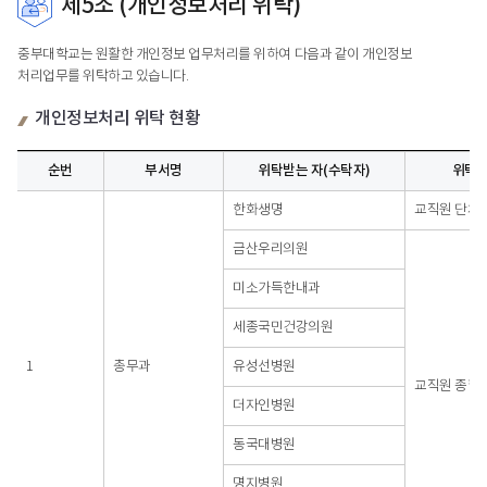
제5조 (개인정보처리 위탁)
중부대학교는 원활한 개인정보 업무처리를 위하여 다음과 같이 개인정보
처리업무를 위탁하고 있습니다.
개인정보처리 위탁 현황
순번
부서명
위탁받는 자(수탁자)
위탁
개인정보처리
한화생명
교직원 단체 
위탁
현황
금산우리의원
-
업무위탁내용,
미소가득한내과
수탁자,
위탁자료
세종국민건강의원
범위,
개인정보
1
총무과
유성선병원
보유
교직원 종합
및
더자인병원
이용기간
동국대병원
명지병원