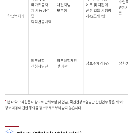
수업료 
국가유공자
대전지방
예우 및 지원에
면제사실
자녀 등 성적
보훈청
관한 법률 시행령
등
학생복지과
및
제42조제7항
학적변동내역
외부장학
외부장학재단
정보주체의 동의
장학생 
신청자명단
및 기관
*
본 대학 교직원을 대상으로 단체보험 및 연금, 국민건강보험공단 관련업무 등은 제3자
정보 제공에 관한 동의를 정보주체로부터 받지 않습니다.