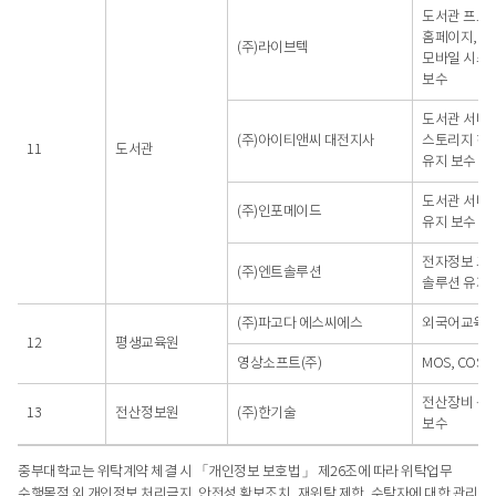
도서관 프로
홈페이지,
(주)라이브텍
모바일 시스
보수
도서관 서버 
(주)아이티앤씨 대전지사
스토리지 하
11
도서관
유지 보수
도서관 서버 
(주)인포메이드
유지 보수
전자정보 교
(주)엔트솔루션
솔루션 유지 
(주)파고다 에스씨에스
외국어교육
12
평생교육원
영상소프트(주)
MOS, COS 
전산장비 통
13
전산정보원
(주)한기술
보수
중부대학교는 위탁계약 체결 시 「개인정보 보호법」 제26조에 따라 위탁업무
수행목적 외 개인정보 처리금지, 안전성 확보조치, 재위탁 제한, 수탁자에 대한 관리