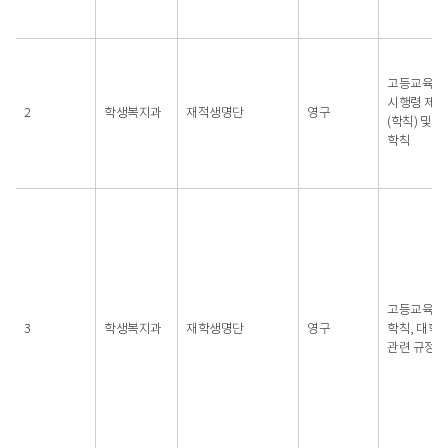
보유기간,
운영
근거,
개인정보의
고등교육법
항목
시행령 제4
2
학생복지과
재적생명단
영구
(학칙) 및 
학칙
고등교육법,
3
학생복지과
재학생명단
영구
학칙, 대학
관련 규정