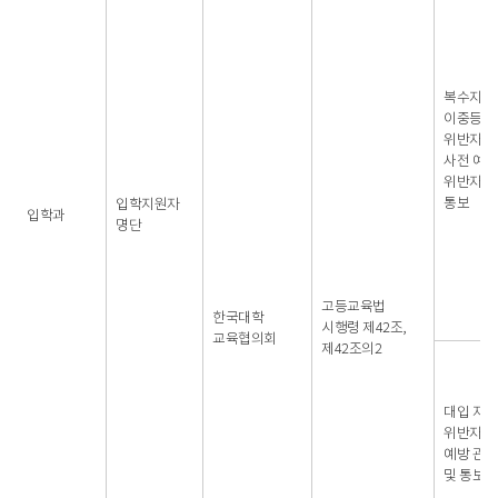
복수지원
이중등록
위반자
사전 예방
위반자에
통보
입학지원자
입학과
명단
고등교육법
한국대학
시행령 제42조,
교육협의회
제42조의2
대입 지원
위반자 
예방 관련
및 통보