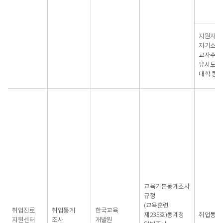
지원자의
자기소개
교사추천
유사도 검
대학 통보
교육기본통계조사
규정
(교육훈련
취업진로
취업통계
한국교육
제235호)통계청
취업통계
지원센터
조사
개발원