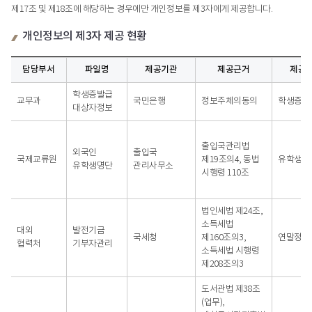
제17조 및 제18조에 해당하는 경우에만 개인정보를 제3자에게 제공합니다.
개인정보의 제3자 제공 현황
담당부서
파일명
제공기관
제공근거
제공
개인정보의
학생증발급
제3자
교무과
국민은행
정보주체의동의
학생증발
대상자정보
제공
현황
-
출입국관리법
외국인
출입국
담당부서,
국제교류원
제19조의4, 동법
유학생 
유학생명단
관리사무소
파일명,
시행령 110조
제공기관,
제공근거,
제공목적,
법인세법 제24조,
제공항목,
소득세법
대외
발전기금
제공주기
국세청
제160조의3,
연말정산
협력처
기부자관리
소득세법 시행령
제208조의3
도서관법 제38조
(업무),