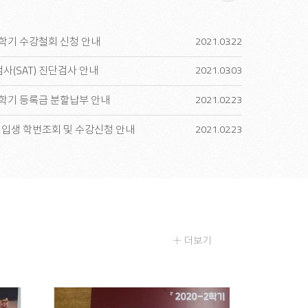
더
1학기 수강철회 신청 안내
2021.03
22
보
기
(SAT) 진단검사 안내
2021.03
03
1학기 등록금 분할납부 안내
2021.02
23
신입생 학번조회 및 수강신청 안내
2021.02
23
더보기