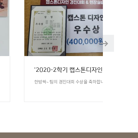
Next
Next
'2020-2학기 캡스톤디자인 경진대회'수상을 축..
한방싹~ 팀의 경진대회 수상을 축하합니다!!