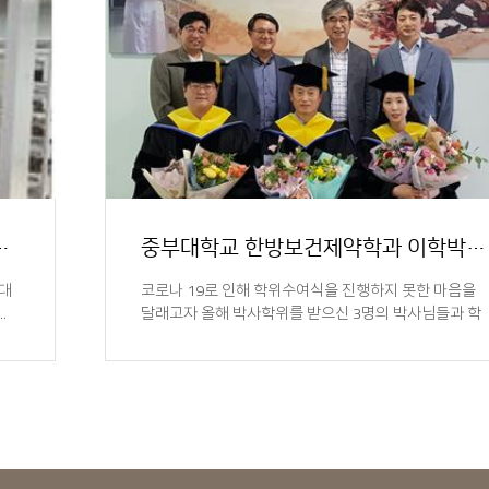
000여종 천연 라이브러..
중부대학교 한방보건제약학과 이학박사 4명 배출
부대
코로나 19로 인해 학위수여식을 진행하지 못한 마음을
.
달래고자 올해 박사학위를 받으신 3명의 박사님들과 학
과교수님들이 한자..