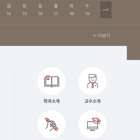
금
토
일
월
화
수
목
금
토
14
15
16
17
18
19
20
21
22
더보기
학과소개
교수소개