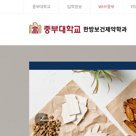
중부대학교
입학정보
WHY중부
PO
한방보건제약학과
PREV
PREV