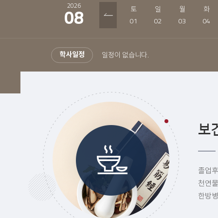
2026
토
일
월
화
08
01
02
03
04
학사일정
일정이 없습니다.
보
졸업후
천연물
한방병