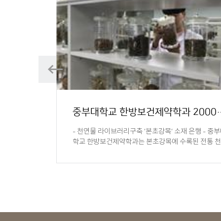
Prev
Prev
'2020-2학기 캡스톤디자인 경진대회'수상을 축..
중부대학교 한방보건제약학과 2
- 천연물 라이브러리구축 ‘본초강목‘ 소재 은행 - 중
학교 한방보건제약학과는 본초강목에 수록된 전통 천.