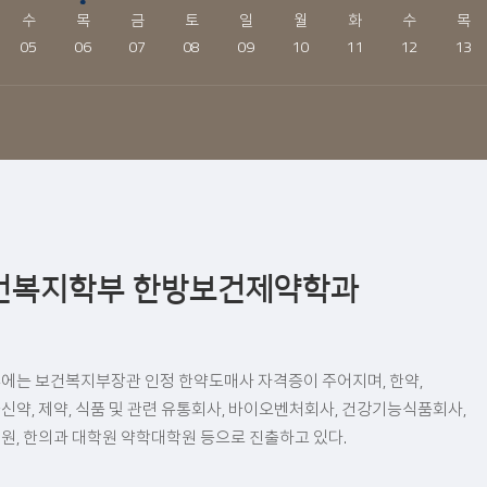
수
목
금
토
일
월
화
수
목
05
06
07
08
09
10
11
12
13
건복지학부 한방보건제약학과
에는 보건복지부장관 인정 한약도매사 자격증이 주어지며, 한약,
신약, 제약, 식품 및 관련 유통회사, 바이오벤처회사, 건강기능식품회사,
원, 한의과 대학원 약학대학원 등으로 진출하고 있다.