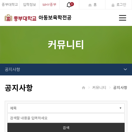
중부대학교
입학정보
WHY중부
0
홈
로그인
전
아동보육학전공
체
메
뉴
커뮤니티
공지사항
공지사항
커뮤니티
공지사항
홈
공
지
사
항
검
검색