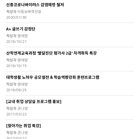
신종코로나바이러스 감염예방 철저
아동보육학전공
2020/01/30
A+ 글쓰기 감정단
명재령
2019/10/21
산학연계교육과정 '발달진단 평가사 2급' 자격취득 특강
명재령
2019/10/15
대학생활 노하우 공모열전 & 학습역량강화 훈련프로그램
명재령
2019/09/25
[교내 취업 상담실 프로그램 홍보]
권나영
2017/03/22
[찾아가는 취업 특강]
권나영
2017/03/22