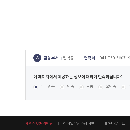
용
담당부서
연락처
입학정보
041-750-6807~
콘텐
츠
이
정보
페
콘텐츠 만족도 조사
[평균
.98
점 /
55
명 참여]
매우만족
만족
보통
불만족
책임
이
지
자
에
서
제
공
개인정보처리방침
이메일무단수집거부
뷰어다운로드
하