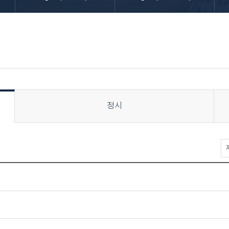
정시
입
학
상
담
>
FA
>
수