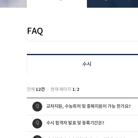
FAQ
수시
12건
1
2
전체
현재 페이지
/
질
질
교차지원, 수능최저 및 중복지원이 가능 한가요?
Q
문
문
내
질
질
수시 합격자 발표 및 등록기간은?
Q
용
문
문
내