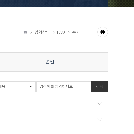
입학상담
FAQ
수시
공
홈
유
프
하
기
린
편입
트
검색
Q