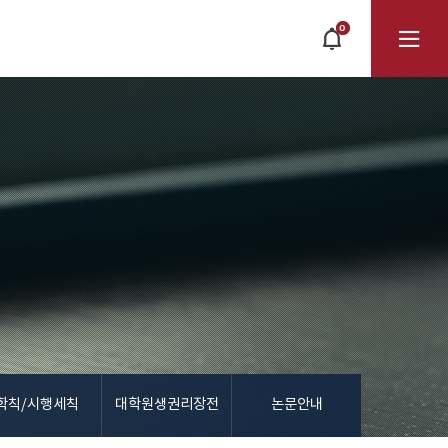
0
POPUP
OPEN
전
체
메
뉴
학칙/시행세칙
대학원생권리장전
논문안내