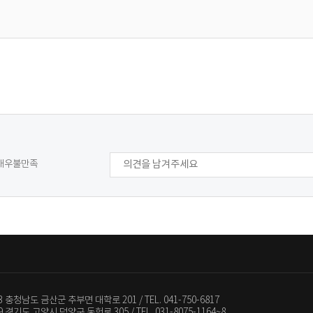
매우불만족
13 충청남도 금산군 추부면 대학로 201
TEL. 041-750-6817
79 경기도 고양시 덕양구 동헌로 305
TEL. 031-8075-1164~8