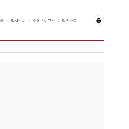
학사안내
조회프로그램
학번조회
공
홈
유
프
하
기
린
트