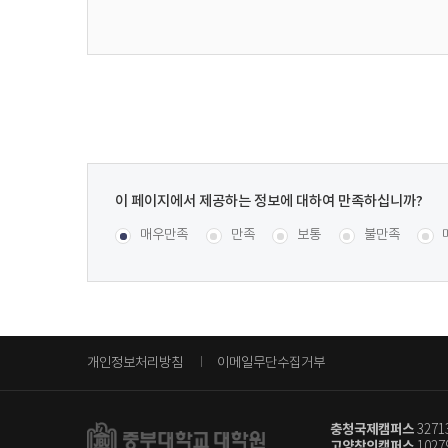
이
페
콘텐츠 만족도 조사
[평균
2.85
점 /
129
명 참여]
매우만족
만족
보통
불만족
이
지
에
서
제
공
개인정보처리방침
이메일무단수집거부
하
는
정
충청국제캠퍼스
327
보
고양창의캠퍼스
102