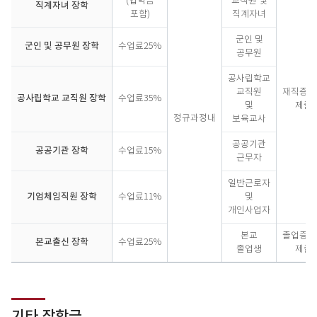
(입학금
교직원 및
직계자녀 장학
대
포함)
직계자녀
학
원
군인 및
군인 및 공무원 장학
수업료25%
장
공무원
학
금
공사립학교
교직원
재직증명
공사립학교 교직원 장학
수업료35%
및
제출
정규과정내
보육교사
공공기관
공공기관 장학
수업료15%
근무자
일반근로자
기업체임직원 장학
수업료11%
및
개인사업자
본교
졸업증명
본교출신 장학
수업료25%
졸업생
제출
기타 장학금