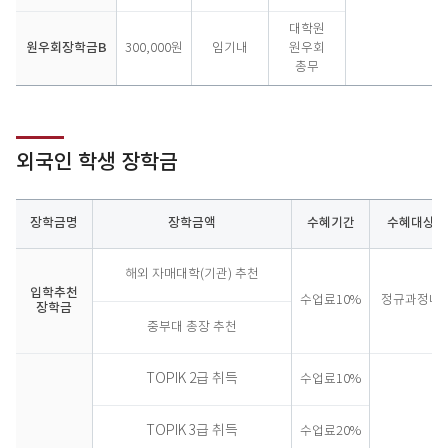
대학원
원우회장학금B
300,000원
임기내
원우회
총무
외국인 학생 장학금
장학금명
장학금액
수혜기간
수혜대상
외
해외 자매대학(기관) 추천
국
입학추천
인
수업료10%
정규과정내
장학금
학
중부대 총장 추천
생
장
학
TOPIK 2급 취득
수업료10%
금
TOPIK 3급 취득
수업료20%