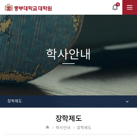
0
POPUP
OPEN
전
체
학사안내
메
뉴
장학제도
장학제도
공
유
학사안내
장학제도
하
홈
기