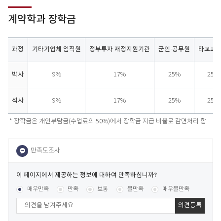
계약학과 장학금
과정
기타기업체 임직원
정부투자 재정지원기관
군인·공무원
타교교
계
박사
9%
17%
25%
25%
약
학
과
석사
9%
17%
25%
25%
장
학
* 장학금은 개인부담금(수업료의 50%)에서 장학금 지급 비율로 감면처리 함.
금
이
페
콘텐츠 만족도 조사
[평균
.07
점 /
153
명 참여]
매우만족
만족
보통
불만족
매우불만족
이
지
에