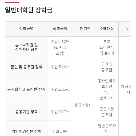
일반대학원 장학금
장학금명
장학금액
수혜기간
수혜대상
비 고
일
수업료50%
본교
반
본교교직원 및
(입학금
교직원 및
직계자녀 장학
대
포함)
직계자녀
학
원
군인 및
군인 및 공무원 장학
수업료25%
장
공무원
학
금
공사립학교
교직원
재직증명
공사립학교 교직원 장학
수업료25%
및
제출
보육교사
정규과정내
공공기관
공공기관 장학
수업료17%
근무자
일반근로자
기업체임직원 장학
수업료9%
및