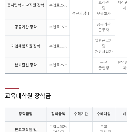
학
교직원
재직증명
공사립학교 교직원 장학
수업료25%
금
및
제출
정규과정내
보육교사
공공기관
공공기관 장학
수업료15%
근무자
일반근로자
기업체임직원 장학
수업료11%
및
개인사업자
본교
졸업증명
본교출신 장학
수업료25%
졸업생
제출
교육대학원 장학금
장학금명
장학금액
수혜기간
수혜대상
비 고
교
수업료50%
본교
육
본교교직원 및