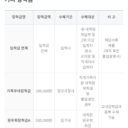
장학금명
장학금액
수혜기간
수혜대상
비 고
기
·본 대학원
타
재입학 및
장
2회 이상
해당서류
학
입학금
입학자
제출
입학금 면제
입학시
금
전액
·본교
(재직 혹은
교직원 및
졸업증명서)
직계자녀
입학자
직계가족이
본 대학원
재학생
가족우대장학금
200,000원
정규과정내
및
졸업생인
경우
교내장학금과
중복 수혜
대학원
가능
원우회장학금A
500,000원
임기내
원우회
회장