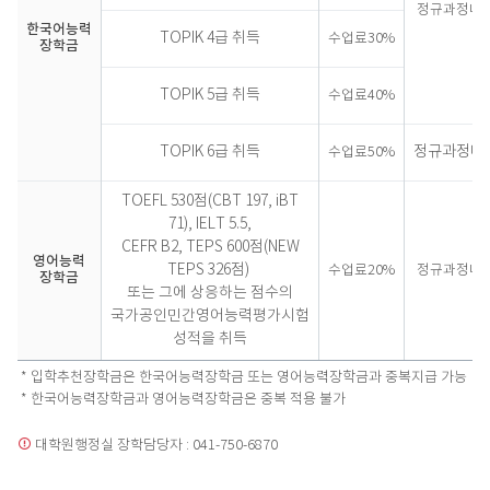
정규과정내
한국어능력
TOPIK 4급 취득
수업료30%
장학금
TOPIK 5급 취득
수업료40%
TOPIK 6급 취득
정규과정내
수업료50%
TOEFL 530점(CBT 197, iBT
71), IELT 5.5,
CEFR B2, TEPS 600점(NEW
영어능력
TEPS 326점)
수업료20%
정규과정내
장학금
또는
그에 상응하는 점수의
국가공인민간영어능력평가시험
성적을 취득
* 입학추천장학금은 한국어능력장학금 또는 영어능력장학금과 중복지급 가능
* 한국어능력장학금과 영어능력장학금은 중복 적용 불가
대학원행정실 장학담당자 : 041-750-6870