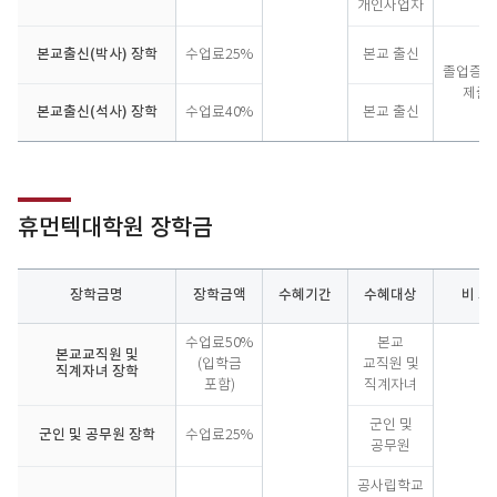
개인사업자
본교출신(박사) 장학
수업료25%
본교 출신
졸업증명
제출
본교출신(석사) 장학
수업료40%
본교 출신
휴먼텍대학원 장학금
장학금명
장학금액
수혜기간
수혜대상
비 고
인
수업료50%
본교
문
본교교직원 및
(입학금
교직원 및
직계자녀 장학
산
포함)
직계자녀
업
대
군인 및
군인 및 공무원 장학
수업료25%
학
공무원
원
장
공사립학교