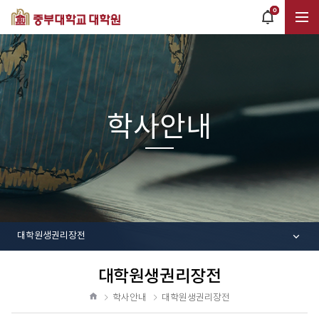
0
POPUP
OPEN
전
체
학사안내
메
뉴
대학원생권리장전
대학원생권리장전
공
유
학사안내
대학원생권리장전
하
홈
기